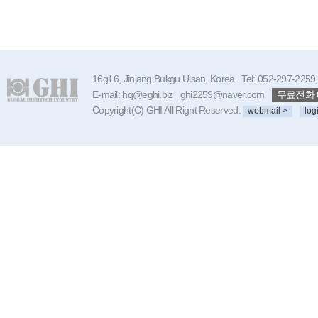
16gil 6, Jinjang Bukgu Ulsan, Korea Tel: 052-297-225
E-mail: hq@eghi.biz ghi2259@naver.com
무료전화 08
Copyright(C) GHI All Right Reserved.
webmail >
log