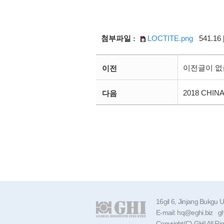
LOCTITE.png
541.16 
첨부파일 :
이전글이 없
이전
2018 CHIN
다음
16gil 6, Jinjang Bukgu
E-mail: hq@eghi.biz
Copyright(C) GHI All Ri