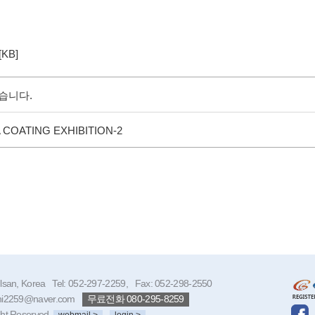
[KB]
습니다.
A COATING EXHIBITION-2
 Ulsan, Korea Tel: 052-297-2259, Fax: 052-298-2550
 ghi2259@naver.com
무료전화 080-295-8259
ght Reserved.