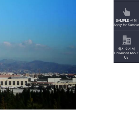
SAMPLE 신청
Apply for Sample
회사소개서
Download About
Us