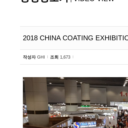
2018 CHINA COATING EXHIBIT
작성자
GHI
조회
1,673