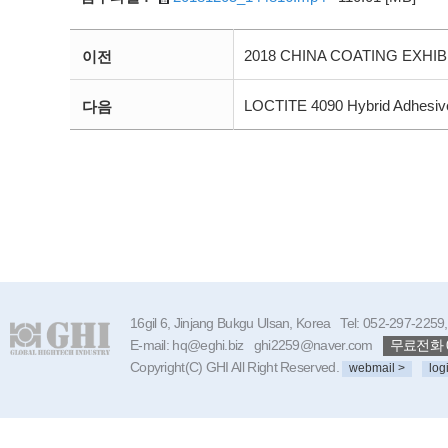
2018 CHINA COATING EXHIB
이전
LOCTITE 4090 Hybrid Adhesiv
다음
16gil 6, Jinjang Bukgu Ulsan, Korea Tel: 052-297-225
E-mail: hq@eghi.biz ghi2259@naver.com
무료전화 08
Copyright(C) GHI All Right Reserved.
webmail >
log