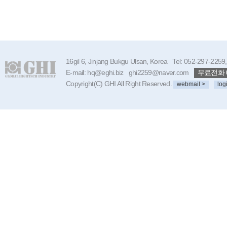
16gil 6, Jinjang Bukgu Ulsan, Korea Tel: 052-297-225
E-mail: hq@eghi.biz ghi2259@naver.com
무료전화 08
Copyright(C) GHI All Right Reserved.
webmail >
log