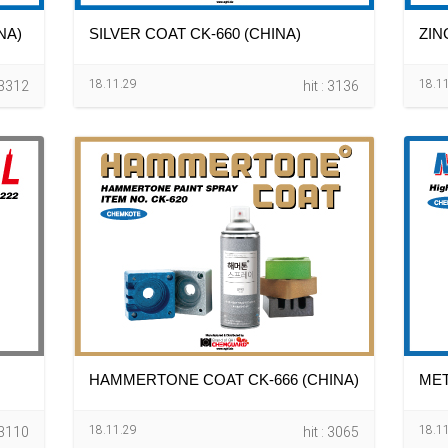
NA)
SILVER COAT CK-660 (CHINA)
ZIN
18.11.29
18.1
: 3312
hit : 3136
HAMMERTONE COAT CK-666 (CHINA)
MET
18.11.29
18.1
: 3110
hit : 3065