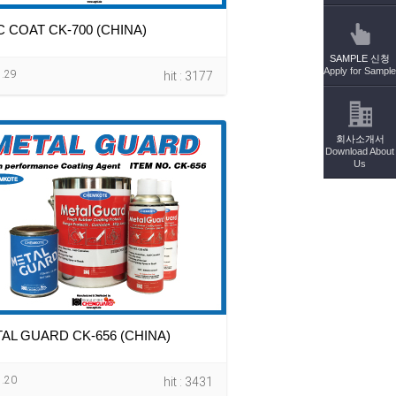
C COAT CK-700 (CHINA)
SAMPLE 신청
Apply for Sample
1.29
hit : 3177
회사소개서
Download About
Us
AL GUARD CK-656 (CHINA)
1.20
hit : 3431