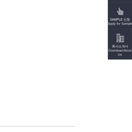
SAMPLE 신청
Apply for Sample
회사소개서
Download About
Us