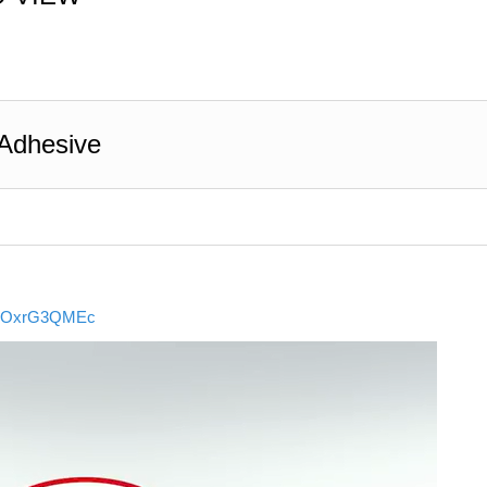
Adhesive
=ElOxrG3QMEc