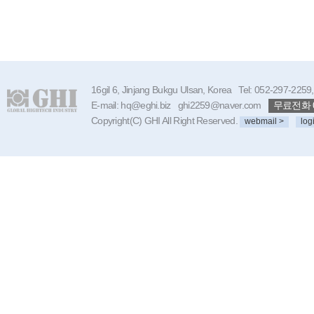
16gil 6, Jinjang Bukgu Ulsan, Korea Tel: 052-297-225
E-mail: hq@eghi.biz ghi2259@naver.com
무료전화 08
Copyright(C) GHI All Right Reserved.
webmail >
log